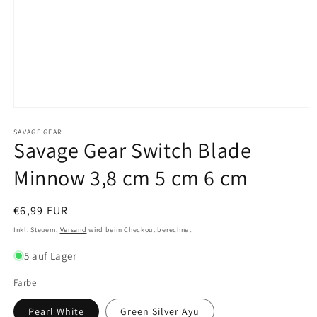
Medien
1
in
SAVAGE GEAR
Savage Gear Switch Blade
Modal
öffnen
Minnow 3,8 cm 5 cm 6 cm
Normaler
€6,99 EUR
Preis
Inkl. Steuern.
Versand
wird beim Checkout berechnet
5 auf Lager
Farbe
Pearl White
Green Silver Ayu