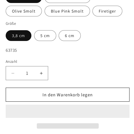
Olive Smolt
Blue Pink Smolt
Firetiger
Größe
3,8 cm
5 cm
6 cm
SKU:
63735
Anzahl
Verringere
Erhöhe
die
die
Menge
Menge
für
für
In den Warenkorb legen
Savage
Savage
Gear
Gear
Switch
Switch
Blade
Blade
Minnow
Minnow
3,8
3,8