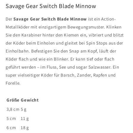
cm
cm
Savage Gear Switch Blade Minnow
5
5
cm
cm
Der
Savage Gear Switch Blade Minnow
ist ein Action-
6
6
Metallköder mit einzigartigem Bewegungsmuster. Klinken
cm
cm
Sie den Karabiner hinter den Kiemen ein, vibriert und blitzt
der Köder beim Einholen und gleitet bei Spin Stops aus der
Einholbahn. Befestigen Sie den Snap am Kopf, läuft der
Köder flach und wie ein Blinker. Er kann tief oder flach
geführt werden – im Fluss, See und sogar Salzwasser. Ein
super vielseitiger Köder für Barsch, Zander, Rapfen und
Forelle.
Größe
Gewicht
3,8 cm
5 g
5 cm
11 g
6 cm
18 g