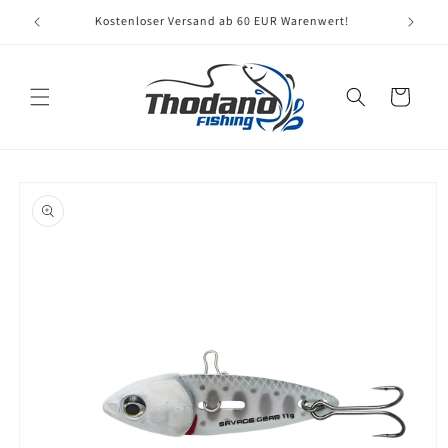
Direkt
zum
Kostenloser Versand ab 60 EUR Warenwert!
Inhalt
Warenkorb
oduktinformationen
ringen